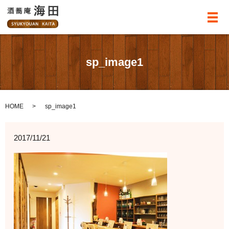
メ
sp_image1
HOME
sp_image1
2017/11/21