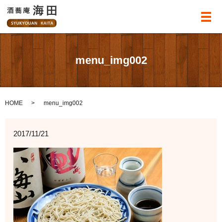
メ
menu_img002
HOME
menu_img002
2017/11/21