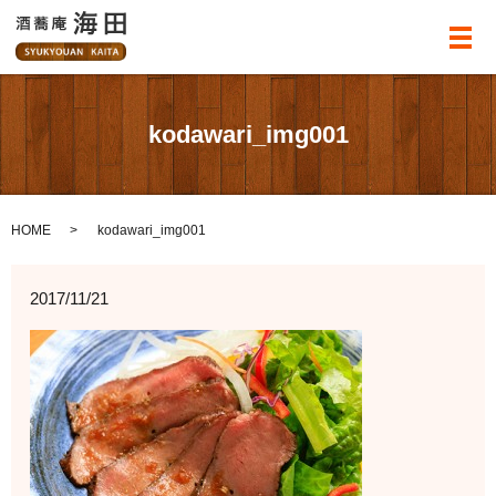
メ
kodawari_img001
HOME
kodawari_img001
2017/11/21